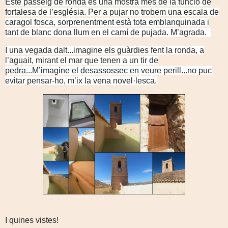
Este passeig de ronda és una mostra més de la funció de
fortalesa de l’església. Per a pujar no trobem una escala de
caragol fosca, sorprenentment està tota emblanquinada i
tant de blanc dona llum en el camí de pujada. M’agrada.
I una vegada dalt...imagine els guàrdies fent la ronda, a
l’aguait, mirant el mar que tenen a un tir de
pedra...M’imagine el desassossec en veure perill...no puc
evitar pensar-ho, m’ix la vena novel·lesca.
I quines vistes!