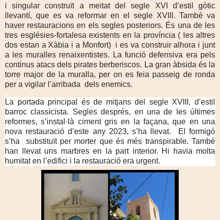
i singular construït a meitat del segle XVI d’estil gòtic
llevantí, que es va reformar en el segle XVIII. També va
haver restauracions en els segles posteriors. És una de les
tres esglésies-fortalesa existents en la província ( les altres
dos estan a Xàbia i a Monfort)
i es va construir alhora i junt
a les muralles renaixentistes. La funció defensiva era pels
continus atacs dels pirates berberiscos. La gran àbsida és la
torre major de la muralla, per on es feia passeig de ronda
per a vigilar l’arribada
dels enemics.
La portada principal és de mitjans del segle XVIII, d’estil
barroc classicista. Segles després, en una de les últimes
reformes, s’instal·là ciment gris en la façana, que en una
nova restauració d’este any 2023, s’ha llevat.
El formigó
s’ha
substituït per morter que és més transpirable. També
han llevat uns marbres en la part interior. Hi havia molta
humitat en l’edifici i la restauració era urgent.