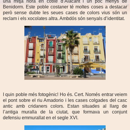
una mitja hora en cotxe d’Alacant i un poc menys de
Benidorm. Este poble costaner té moltes coses a destacar
però sense dubte les seues cases de colors vius són un
reclam i els xocolates altra. Ambdós són senyals d’identitat.
I quin poble més fotogènic! Ho és. Cert. Només entrar veiem
el pont sobre el riu Amadorio i les cases colgades del casc
antic amb cridaners colors. Estan situades al llarg de
l’antiga muralla de la ciutat, que formava un conjunt
defensiu emmurallat en el segle XVI.