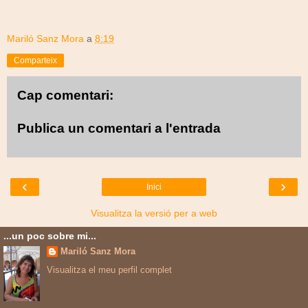
Mariló Sanz Mora
a
8:19
Comparteix
Cap comentari:
Publica un comentari a l'entrada
‹
›
Inici
Visualitza la versió per a web
...un poc sobre mi...
Mariló Sanz Mora
Visualitza el meu perfil complet