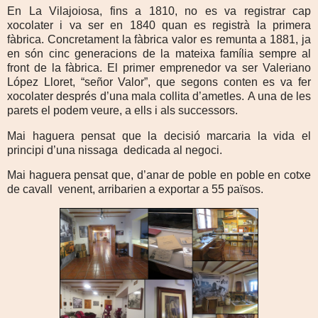
En La Vilajoiosa, fins a 1810, no es va registrar cap
xocolater i va ser en 1840 quan es registrà la primera
fàbrica. Concretament la fàbrica valor es remunta a 1881, ja
en són cinc generacions de la mateixa família sempre al
front de la fàbrica. El primer emprenedor va ser Valeriano
López Lloret, “señor Valor”, que segons conten es va fer
xocolater després d’una mala collita d’ametles.
A una de les
parets el podem veure, a ells i als successors.
Mai haguera pensat que la decisió marcaria la vida el
principi d’una nissaga
dedicada al negoci.
Mai haguera pensat que, d’anar de poble en poble en cotxe
de cavall
venent, arribarien a exportar a 55 països.